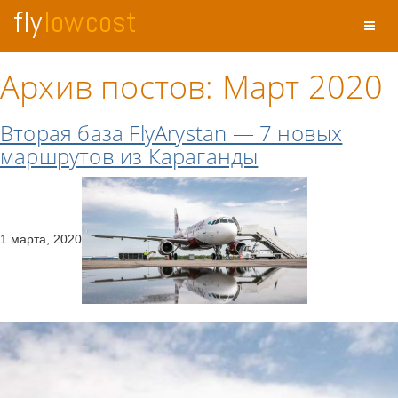
fly
low cost
Toggl
naviga
Архив постов: Март 2020
Вторая база FlyArystan — 7 новых
маршрутов из Караганды
1 марта, 2020