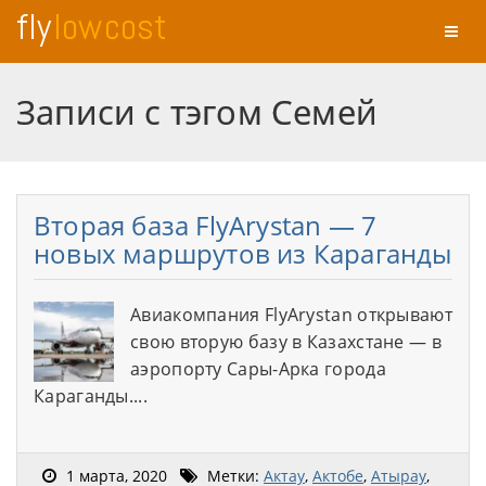
fly
low cost
Toggl
naviga
Записи с тэгом Семей
Вторая база FlyArystan — 7
новых маршрутов из Караганды
Авиакомпания FlyArystan открывают
свою вторую базу в Казахстане — в
аэропорту Сары-Арка города
Караганды....
1 марта, 2020
Метки:
Актау
,
Актобе
,
Атырау
,