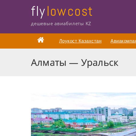
fly
low cost
дешевые авиабилеты KZ
Лоукост Казахстан
Авиакомпа
Алматы — Уральск