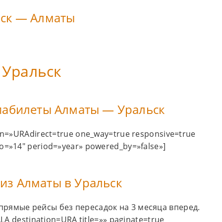
ьск — Алматы
 Уральск
иабилеты Алматы — Уральск
ion=»URAdirect=true one_way=true responsive=true
o=»14″ period=»year» powered_by=»false»]
из Алматы в Уральск
прямые рейсы без пересадок на 3 месяца вперед.
ALA destination=URA title=»» paginate=true