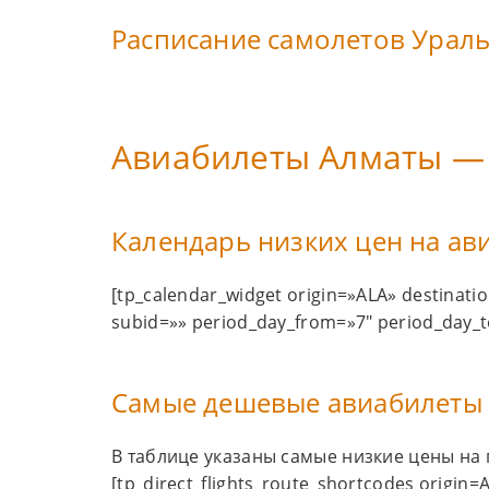
Расписание самолетов Урал
Авиабилеты Алматы —
Календарь низких цен на ав
[tp_calendar_widget origin=»ALA» destinat
subid=»» period_day_from=»7″ period_day_t
Самые дешевые авиабилеты 
В таблице указаны самые низкие цены на 
[tp_direct_flights_route_shortcodes origin=